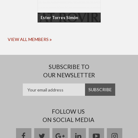
Ester Torres Simón
VIEW ALL MEMBERS
SUBSCRIBE TO
OUR NEWSLETTER
FOLLOW US
ON SOCIAL MEDIA
facebook
twitter
google
linkedin
youtube
instag