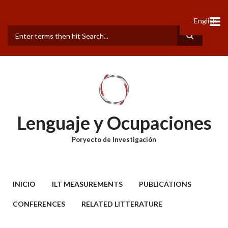
Pasar
al
English
contenido
principal
Buscar
Lenguaje y Ocupaciones
Poryecto de Investigación
MAIN
INICIO
ILT MEASUREMENTS
PUBLICATIONS
MENU
CONFERENCES
RELATED LITTERATURE